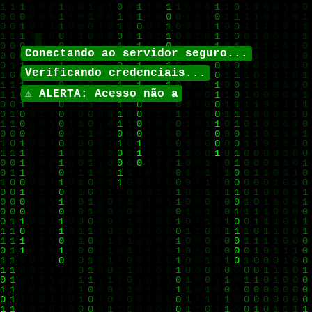
█
Conectando ao servidor seguro...
Verificando credenciais...
⚠️ ALERTA: Acesso não au